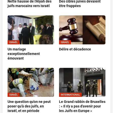
Nette hausse de l'Alyah des
Des cibles juives devaient
juifs marocains vers Israël
être frappées
ISRAËL
ISRAËL
Un mariage
Délire et décadence
exceptionnellement
émouvant
ISRAËL
INTERNATIONAL
Une question qu'on ne peut
Le Grand rabbin de Bruxelles
poser qu'à des juifs, en
: « Il n'y a pas d'avenir pour
Israël, et en période
les Juifs en Europe »