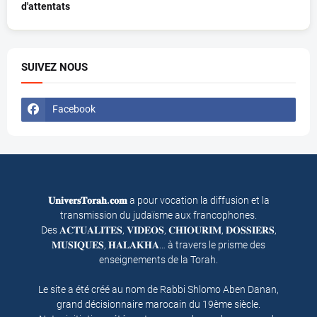
d'attentats
SUIVEZ NOUS
Facebook
𝐔𝐧𝐢𝐯𝐞𝐫𝐬𝐓𝐨𝐫𝐚𝐡.𝐜𝐨𝐦
a pour vocation la diffusion et la
transmission du judaïsme aux francophones.
Des 𝐀𝐂𝐓𝐔𝐀𝐋𝐈𝐓𝐄𝐒, 𝐕𝐈𝐃𝐄𝐎𝐒, 𝐂𝐇𝐈𝐎𝐔𝐑𝐈𝐌, 𝐃𝐎𝐒𝐒𝐈𝐄𝐑𝐒,
𝐌𝐔𝐒𝐈𝐐𝐔𝐄𝐒, 𝐇𝐀𝐋𝐀𝐊𝐇𝐀… à travers le prisme des
enseignements de la Torah.
Le site a été créé au nom de Rabbi Shlomo Aben Danan,
grand décisionnaire marocain du 19ème siècle.