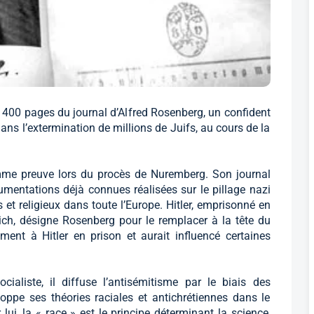
 400 pages du journal d’Alfred Rosenberg, un confident
 dans l’extermination de millions de Juifs, au cours de la
omme preuve lors du procès de Nuremberg. Son journal
cumentations déjà connues réalisées sur le pillage nazi
ls et religieux dans toute l’Europe. Hitler, emprisonné en
h, désigne Rosenberg pour le remplacer à la tête du
rement à Hitler en prison et aurait influencé certaines
ocialiste, il diffuse l’antisémitisme par le biais des
oppe ses théories raciales et antichrétiennes dans le
ui, la « race » est le principe déterminant la science,