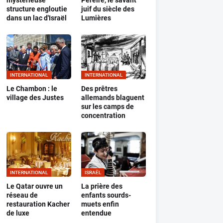
mystérieuse
Pereire, le savant
structure engloutie
juif du siècle des
dans un lac d'Israël
Lumières
INTERNATIONAL
INTERNATIONAL
Le Chambon : le
Des prêtres
village des Justes
allemands blaguent
sur les camps de
concentration
INTERNATIONAL
ISRAËL
Le Qatar ouvre un
La prière des
réseau de
enfants sourds-
restauration Kacher
muets enfin
de luxe
entendue