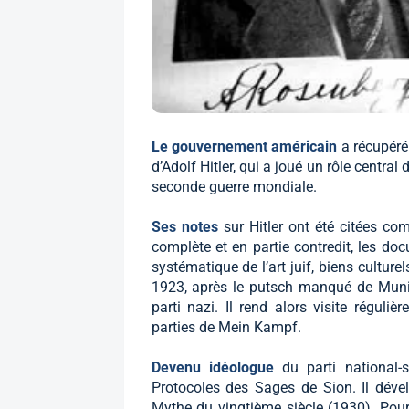
Le gouvernement américain
a récupéré
d’Adolf Hitler, qui a joué un rôle central
seconde guerre mondiale.
Ses notes
sur Hitler ont été citées c
complète et en partie contredit, les do
systématique de l’art juif, biens culture
1923, après le putsch manqué de Munic
parti nazi. Il rend alors visite réguliè
parties de Mein Kampf.
Devenu idéologue
du parti national-s
Protocoles des Sages de Sion. Il dével
Mythe du vingtième siècle (1930). Pour l