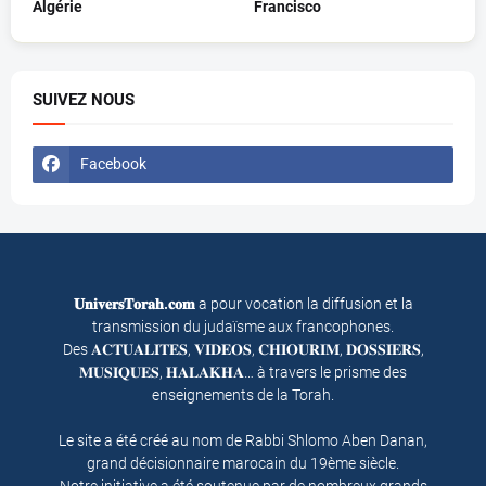
Algérie
Francisco
SUIVEZ NOUS
Facebook
𝐔𝐧𝐢𝐯𝐞𝐫𝐬𝐓𝐨𝐫𝐚𝐡.𝐜𝐨𝐦
a pour vocation la diffusion et la
transmission du judaïsme aux francophones.
Des 𝐀𝐂𝐓𝐔𝐀𝐋𝐈𝐓𝐄𝐒, 𝐕𝐈𝐃𝐄𝐎𝐒, 𝐂𝐇𝐈𝐎𝐔𝐑𝐈𝐌, 𝐃𝐎𝐒𝐒𝐈𝐄𝐑𝐒,
𝐌𝐔𝐒𝐈𝐐𝐔𝐄𝐒, 𝐇𝐀𝐋𝐀𝐊𝐇𝐀… à travers le prisme des
enseignements de la Torah.
Le site a été créé au nom de Rabbi Shlomo Aben Danan,
grand décisionnaire marocain du 19ème siècle.
Notre initiative a été soutenue par de nombreux grands