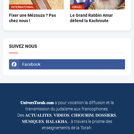
INTERNATIONAL
ISRAËL
Fixer une Mézouza ? Pas
Le Grand Rabbin Amar
chez nous !
défend la Kachroute
SUIVEZ NOUS
Facebook
𝐔𝐧𝐢𝐯𝐞𝐫𝐬𝐓𝐨𝐫𝐚𝐡.𝐜𝐨𝐦
a pour vocation la diffusion et la
transmission du judaïsme aux francophones.
Des 𝐀𝐂𝐓𝐔𝐀𝐋𝐈𝐓𝐄𝐒, 𝐕𝐈𝐃𝐄𝐎𝐒, 𝐂𝐇𝐈𝐎𝐔𝐑𝐈𝐌, 𝐃𝐎𝐒𝐒𝐈𝐄𝐑𝐒,
𝐌𝐔𝐒𝐈𝐐𝐔𝐄𝐒, 𝐇𝐀𝐋𝐀𝐊𝐇𝐀… à travers le prisme des
enseignements de la Torah.