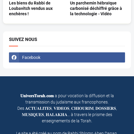
Les biens du Rabbi de
Un parchemin hébraïque
Loubavitch vendus aux
carbonisé déchiffré grâce à
enchères !
la technologie - Vidéo
SUIVEZ NOUS
Facebook
𝐔𝐧𝐢𝐯𝐞𝐫𝐬𝐓𝐨𝐫𝐚𝐡.𝐜𝐨𝐦
a pour vocation la diffusion et la
transmission du judaïsme aux francophones.
Des 𝐀𝐂𝐓𝐔𝐀𝐋𝐈𝐓𝐄𝐒, 𝐕𝐈𝐃𝐄𝐎𝐒, 𝐂𝐇𝐈𝐎𝐔𝐑𝐈𝐌, 𝐃𝐎𝐒𝐒𝐈𝐄𝐑𝐒,
𝐌𝐔𝐒𝐈𝐐𝐔𝐄𝐒, 𝐇𝐀𝐋𝐀𝐊𝐇𝐀… à travers le prisme des
enseignements de la Torah.
Le site a été créé au nom de Rabbi Shlomo Aben Danan,