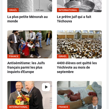
ISRAËL
INTERNATIONAL
La plus petite Ménorah au
Le prêtre juif qui a fait
monde
Téchouva
FRANCE
ISRAËL
Antisémitisme: les Juifs
4400 élèves ont quitté les
français parmi les plus
Yéchivote au mois de
inquiets d'Europe
septembre
INTERNATIONAL
FRANCE