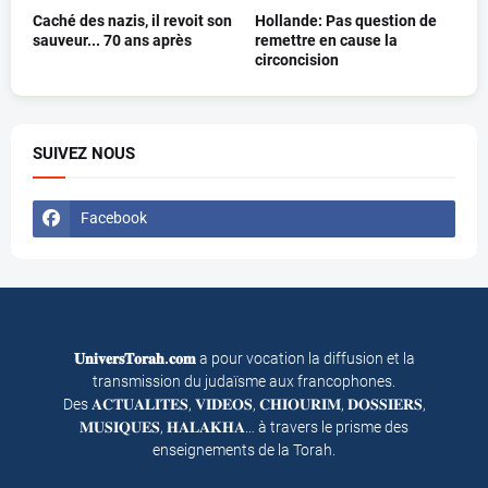
Caché des nazis, il revoit son
Hollande: Pas question de
sauveur... 70 ans après
remettre en cause la
circoncision
SUIVEZ NOUS
Facebook
𝐔𝐧𝐢𝐯𝐞𝐫𝐬𝐓𝐨𝐫𝐚𝐡.𝐜𝐨𝐦
a pour vocation la diffusion et la
transmission du judaïsme aux francophones.
Des 𝐀𝐂𝐓𝐔𝐀𝐋𝐈𝐓𝐄𝐒, 𝐕𝐈𝐃𝐄𝐎𝐒, 𝐂𝐇𝐈𝐎𝐔𝐑𝐈𝐌, 𝐃𝐎𝐒𝐒𝐈𝐄𝐑𝐒,
𝐌𝐔𝐒𝐈𝐐𝐔𝐄𝐒, 𝐇𝐀𝐋𝐀𝐊𝐇𝐀… à travers le prisme des
enseignements de la Torah.