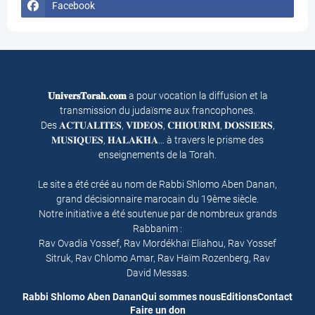
Facebook
𝐔𝐧𝐢𝐯𝐞𝐫𝐬𝐓𝐨𝐫𝐚𝐡.𝐜𝐨𝐦
a pour vocation la diffusion et la
transmission du judaïsme aux francophones.
Des 𝐀𝐂𝐓𝐔𝐀𝐋𝐈𝐓𝐄𝐒, 𝐕𝐈𝐃𝐄𝐎𝐒, 𝐂𝐇𝐈𝐎𝐔𝐑𝐈𝐌, 𝐃𝐎𝐒𝐒𝐈𝐄𝐑𝐒,
𝐌𝐔𝐒𝐈𝐐𝐔𝐄𝐒, 𝐇𝐀𝐋𝐀𝐊𝐇𝐀… à travers le prisme des
enseignements de la Torah.
Le site a été créé au nom de Rabbi Shlomo Aben Danan,
grand décisionnaire marocain du 19ème siècle.
Notre initiative a été soutenue par de nombreux grands
Rabbanim :
Rav Ovadia Yossef, Rav Mordékhaï Eliahou, Rav Yossef
Sitruk, Rav Chlomo Amar, Rav Haïm Rozenberg, Rav
David Messas.
Rabbi Shlomo Aben Danan
Qui sommes nous
Editions
Contact
Faire un don