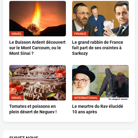
ISRAËL
FRANCE
Le Buisson Ardent découvert
Le grand rabbin de France
sur le Mont Carcoum, ou le
fait part de ses craintes à
Mont Sinai ?
Sarkozy
ISRAËL
INTERNATIONAL
Tomates et poissons en
Le meurtre du Rav élucidé
plein désert de Neguev !
10 ans après