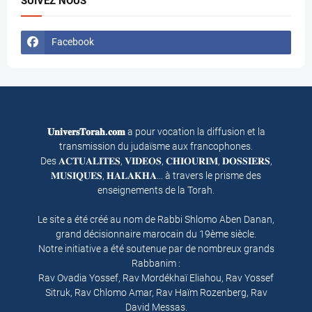
SUIVEZ NOUS
Facebook
𝐔𝐧𝐢𝐯𝐞𝐫𝐬𝐓𝐨𝐫𝐚𝐡.𝐜𝐨𝐦
a pour vocation la diffusion et la
transmission du judaïsme aux francophones.
Des 𝐀𝐂𝐓𝐔𝐀𝐋𝐈𝐓𝐄𝐒, 𝐕𝐈𝐃𝐄𝐎𝐒, 𝐂𝐇𝐈𝐎𝐔𝐑𝐈𝐌, 𝐃𝐎𝐒𝐒𝐈𝐄𝐑𝐒,
𝐌𝐔𝐒𝐈𝐐𝐔𝐄𝐒, 𝐇𝐀𝐋𝐀𝐊𝐇𝐀… à travers le prisme des
enseignements de la Torah.
Le site a été créé au nom de Rabbi Shlomo Aben Danan,
grand décisionnaire marocain du 19ème siècle.
Notre initiative a été soutenue par de nombreux grands
Rabbanim :
Rav Ovadia Yossef, Rav Mordékhaï Eliahou, Rav Yossef
Sitruk, Rav Chlomo Amar, Rav Haïm Rozenberg, Rav
David Messas.