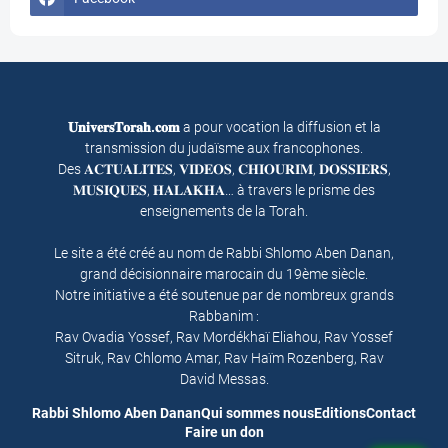
𝐔𝐧𝐢𝐯𝐞𝐫𝐬𝐓𝐨𝐫𝐚𝐡.𝐜𝐨𝐦
a pour vocation la diffusion et la
transmission du judaïsme aux francophones.
Des 𝐀𝐂𝐓𝐔𝐀𝐋𝐈𝐓𝐄𝐒, 𝐕𝐈𝐃𝐄𝐎𝐒, 𝐂𝐇𝐈𝐎𝐔𝐑𝐈𝐌, 𝐃𝐎𝐒𝐒𝐈𝐄𝐑𝐒,
𝐌𝐔𝐒𝐈𝐐𝐔𝐄𝐒, 𝐇𝐀𝐋𝐀𝐊𝐇𝐀… à travers le prisme des
enseignements de la Torah.
Le site a été créé au nom de Rabbi Shlomo Aben Danan,
grand décisionnaire marocain du 19ème siècle.
Notre initiative a été soutenue par de nombreux grands
Rabbanim :
Rav Ovadia Yossef, Rav Mordékhaï Eliahou, Rav Yossef
Sitruk, Rav Chlomo Amar, Rav Haïm Rozenberg, Rav
David Messas.
Rabbi Shlomo Aben Danan
Qui sommes nous
Editions
Contact
Faire un don