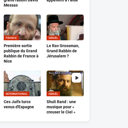
grand rabbin David
appellent à l’aide
Messas
FRANCE
ISRAËL
Première sortie
Le Rav Grossman,
publique du Grand
Grand Rabbin de
Rabbin de France à
Jérusalem ?
Nice
INTERNATIONAL
ISRAËL
Ces Juifs turcs
Shuli Rand : une
venus d'Espagne
musique pour «
creuser le Ciel »