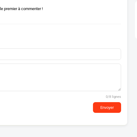
le premier à commenter !
0
/8 lignes
Envoyer