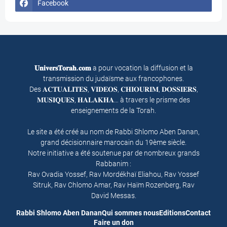
Facebook
𝐔𝐧𝐢𝐯𝐞𝐫𝐬𝐓𝐨𝐫𝐚𝐡.𝐜𝐨𝐦
a pour vocation la diffusion et la
transmission du judaïsme aux francophones.
Des 𝐀𝐂𝐓𝐔𝐀𝐋𝐈𝐓𝐄𝐒, 𝐕𝐈𝐃𝐄𝐎𝐒, 𝐂𝐇𝐈𝐎𝐔𝐑𝐈𝐌, 𝐃𝐎𝐒𝐒𝐈𝐄𝐑𝐒,
𝐌𝐔𝐒𝐈𝐐𝐔𝐄𝐒, 𝐇𝐀𝐋𝐀𝐊𝐇𝐀… à travers le prisme des
enseignements de la Torah.
Le site a été créé au nom de Rabbi Shlomo Aben Danan,
grand décisionnaire marocain du 19ème siècle.
Notre initiative a été soutenue par de nombreux grands
Rabbanim :
Rav Ovadia Yossef, Rav Mordékhaï Eliahou, Rav Yossef
Sitruk, Rav Chlomo Amar, Rav Haïm Rozenberg, Rav
David Messas.
Rabbi Shlomo Aben Danan
Qui sommes nous
Editions
Contact
Faire un don