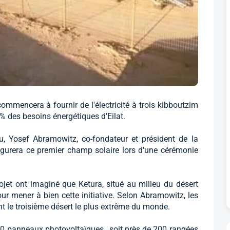
commencera à fournir de l'électricité à trois kibboutzim
 % des besoins énergétiques d'Eilat.
u, Yosef Abramowitz, co-fondateur et président de la
urera ce premier champ solaire lors d'une cérémonie
ojet ont imaginé que Ketura, situé au milieu du désert
 pour mener à bien cette initiative. Selon Abramowitz, les
nt le troisième désert le plus extrême du monde.
0 panneaux photovoltaïques , soit près de 200 rangées