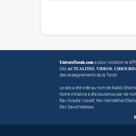
𝐔𝐧𝐢𝐯𝐞𝐫𝐬𝐓𝐨𝐫𝐚𝐡.𝐜𝐨𝐦
a pour vocation la dif
Des 𝐀𝐂𝐓𝐔𝐀𝐋𝐈𝐓𝐄𝐒, 𝐕𝐈𝐃𝐄𝐎𝐒, 𝐂𝐇𝐈𝐎𝐔𝐑
des enseignements de la Torah.
Le site a été créé au nom de Rabbi Shlo
Notre initiative a été soutenue par de 
Rav Ovadia Yossef, Rav Mordékhaï Eliah
Rav David Messas.
R