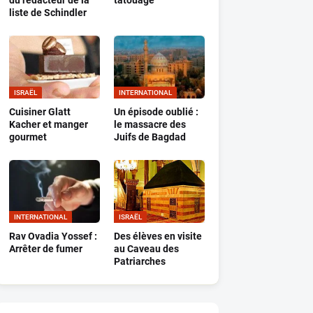
du rédacteur de la
tatouage
liste de Schindler
ISRAËL
INTERNATIONAL
Cuisiner Glatt
Un épisode oublié :
Kacher et manger
le massacre des
gourmet
Juifs de Bagdad
INTERNATIONAL
ISRAËL
Rav Ovadia Yossef :
Des élèves en visite
Arrêter de fumer
au Caveau des
Patriarches