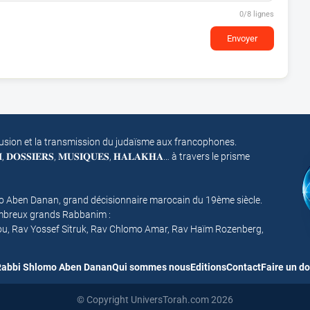
0
/8 lignes
Envoyer
fusion et la transmission du judaïsme aux francophones.
𝐌, 𝐃𝐎𝐒𝐒𝐈𝐄𝐑𝐒, 𝐌𝐔𝐒𝐈𝐐𝐔𝐄𝐒, 𝐇𝐀𝐋𝐀𝐊𝐇𝐀… à travers le prisme
mo Aben Danan, grand décisionnaire marocain du 19ème siècle.
nombreux grands Rabbanim :
ou, Rav Yossef Sitruk, Rav Chlomo Amar, Rav Haïm Rozenberg,
abbi Shlomo Aben Danan
Qui sommes nous
Editions
Contact
Faire un d
© Copyright UniversTorah.com 2026