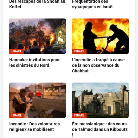
Des rescapés de la Shoah au
Fréquentation des
Kottel
synagogues en Israël
ISRAËL
ISRAËL
Hanouka: invitations pour
L'incendie a frappé à cause
les sinistrés du Nord
de la non observance du
Chabbat
ISRAËL
ISRAËL
Incendie : Des volontaires
Ère messianique : des cours
religieux se mobilisent
de Talmud dans un Kibboutz
!