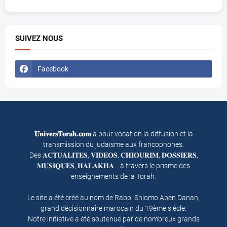
SUIVEZ NOUS
Facebook
𝐔𝐧𝐢𝐯𝐞𝐫𝐬𝐓𝐨𝐫𝐚𝐡.𝐜𝐨𝐦
a pour vocation la diffusion et la
transmission du judaïsme aux francophones.
Des 𝐀𝐂𝐓𝐔𝐀𝐋𝐈𝐓𝐄𝐒, 𝐕𝐈𝐃𝐄𝐎𝐒, 𝐂𝐇𝐈𝐎𝐔𝐑𝐈𝐌, 𝐃𝐎𝐒𝐒𝐈𝐄𝐑𝐒,
𝐌𝐔𝐒𝐈𝐐𝐔𝐄𝐒, 𝐇𝐀𝐋𝐀𝐊𝐇𝐀… à travers le prisme des
enseignements de la Torah.
Le site a été créé au nom de Rabbi Shlomo Aben Danan,
grand décisionnaire marocain du 19ème siècle.
Notre initiative a été soutenue par de nombreux grands