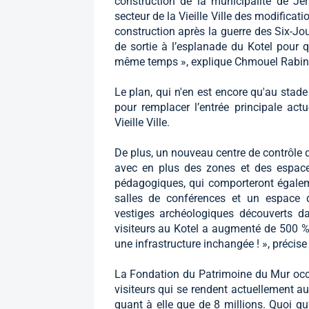
construction de la municipalité de Jér
secteur de la Vieille Ville des modificat
construction après la guerre des Six-Jou
de sortie à l’esplanade du Kotel pour 
même temps », explique Chmouel Rabinow
Le plan, qui n'en est encore qu'au stade
pour remplacer l’entrée principale act
Vieille Ville.
De plus, un nouveau centre de contrôle de
avec en plus des zones et des espac
pédagogiques, qui comporteront égaleme
salles de conférences et un espace d
vestiges archéologiques découverts d
visiteurs au Kotel a augmenté de 500 % e
une infrastructure inchangée ! », précise
La Fondation du Patrimoine du Mur occi
visiteurs qui se rendent actuellement a
quant à elle que de 8 millions. Quoi qu