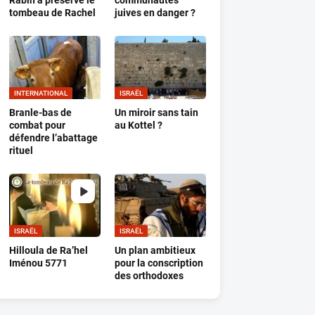
Rabin a préservé le
communautés
tombeau de Rachel
juives en danger ?
INTERNATIONAL
ISRAËL
Branle-bas de
Un miroir sans tain
combat pour
au Kottel ?
défendre l’abattage
rituel
ISRAËL
ISRAËL
Hilloula de Ra’hel
Un plan ambitieux
Iménou 5771
pour la conscription
des orthodoxes