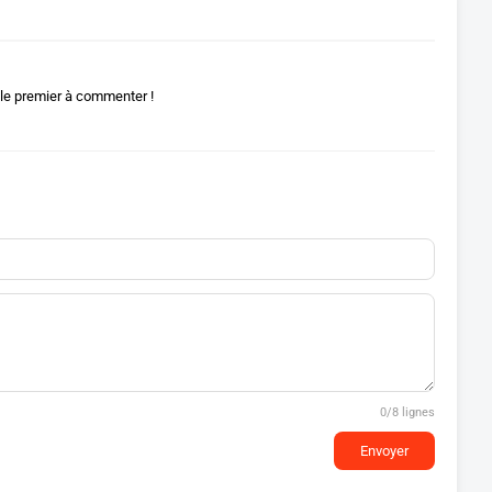
le premier à commenter !
0
/8 lignes
Envoyer