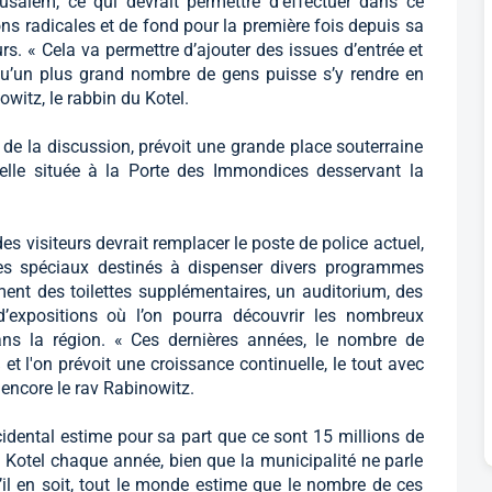
usalem, ce qui devrait permettre d’effectuer dans ce
ions radicales et de fond pour la première fois depuis sa
rs. « Cela va permettre d’ajouter des issues d’entrée et
qu’un plus grand nombre de gens puisse s’y rendre en
itz, le rabbin du Kotel.
 de la discussion, prévoit une grande place souterraine
uelle située à la Porte des Immondices desservant la
s visiteurs devrait remplacer le poste de police actuel,
es spéciaux destinés à dispenser divers programmes
nt des toilettes supplémentaires, un auditorium, des
’expositions où l’on pourra découvrir les nombreux
ans la région. « Ces dernières années, le nombre de
t l'on prévoit une croissance continuelle, le tout avec
 encore le rav Rabinowitz.
dental estime pour sa part que ce sont 15 millions de
u Kotel chaque année, bien que la municipalité ne parle
’il en soit, tout le monde estime que le nombre de ces