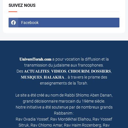
SUIVEZ NOUS
Facebook
𝐔𝐧𝐢𝐯𝐞𝐫𝐬𝐓𝐨𝐫𝐚𝐡.𝐜𝐨𝐦
a pour vocation la diffusion et la
transmission du judaïsme aux francophones.
Des 𝐀𝐂𝐓𝐔𝐀𝐋𝐈𝐓𝐄𝐒, 𝐕𝐈𝐃𝐄𝐎𝐒, 𝐂𝐇𝐈𝐎𝐔𝐑𝐈𝐌, 𝐃𝐎𝐒𝐒𝐈𝐄𝐑𝐒,
𝐌𝐔𝐒𝐈𝐐𝐔𝐄𝐒, 𝐇𝐀𝐋𝐀𝐊𝐇𝐀… à travers le prisme des
enseignements de la Torah.
Le site a été créé au nom de Rabbi Shlomo Aben Danan,
grand décisionnaire marocain du 19ème siècle.
Notre initiative a été soutenue par de nombreux grands
Rabbanim :
Rav Ovadia Yossef, Rav Mordékhaï Eliahou, Rav Yossef
Sitruk, Rav Chlomo Amar, Rav Haïm Rozenberg, Rav