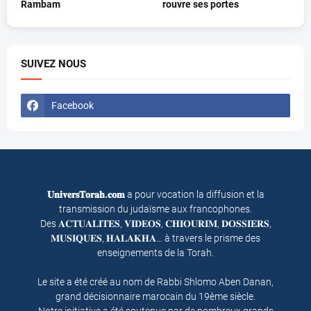
Rambam
rouvre ses portes
SUIVEZ NOUS
Facebook
𝐔𝐧𝐢𝐯𝐞𝐫𝐬𝐓𝐨𝐫𝐚𝐡.𝐜𝐨𝐦
a pour vocation la diffusion et la
transmission du judaïsme aux francophones.
Des 𝐀𝐂𝐓𝐔𝐀𝐋𝐈𝐓𝐄𝐒, 𝐕𝐈𝐃𝐄𝐎𝐒, 𝐂𝐇𝐈𝐎𝐔𝐑𝐈𝐌, 𝐃𝐎𝐒𝐒𝐈𝐄𝐑𝐒,
𝐌𝐔𝐒𝐈𝐐𝐔𝐄𝐒, 𝐇𝐀𝐋𝐀𝐊𝐇𝐀… à travers le prisme des
enseignements de la Torah.
Le site a été créé au nom de Rabbi Shlomo Aben Danan,
grand décisionnaire marocain du 19ème siècle.