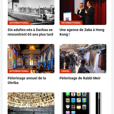
INTERNATIONAL
INTERNATIONAL
Six adultes nés à Dachau se
Une agence de Zaka à Hong
rencontrent 65 ans plus tard
Kong !
INTERNATIONAL
ISRAËL
Pèlerinage annuel de la
Pèlerinage de Rabbi Meir
Ghriba