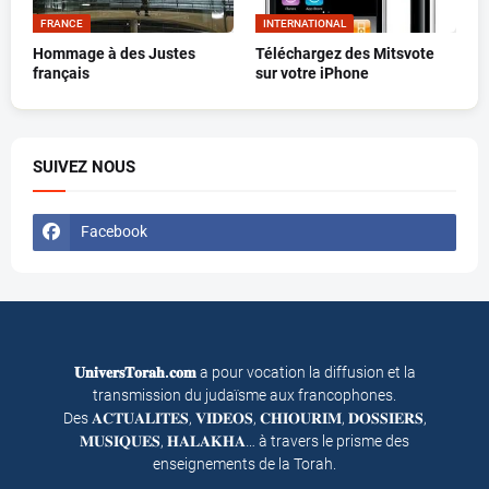
FRANCE
INTERNATIONAL
Hommage à des Justes
Téléchargez des Mitsvote
français
sur votre iPhone
SUIVEZ NOUS
Facebook
𝐔𝐧𝐢𝐯𝐞𝐫𝐬𝐓𝐨𝐫𝐚𝐡.𝐜𝐨𝐦
a pour vocation la diffusion et la
transmission du judaïsme aux francophones.
Des 𝐀𝐂𝐓𝐔𝐀𝐋𝐈𝐓𝐄𝐒, 𝐕𝐈𝐃𝐄𝐎𝐒, 𝐂𝐇𝐈𝐎𝐔𝐑𝐈𝐌, 𝐃𝐎𝐒𝐒𝐈𝐄𝐑𝐒,
𝐌𝐔𝐒𝐈𝐐𝐔𝐄𝐒, 𝐇𝐀𝐋𝐀𝐊𝐇𝐀… à travers le prisme des
enseignements de la Torah.