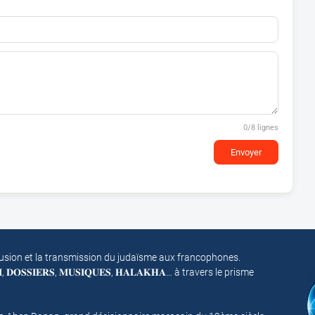
0
/8 lignes
Envoyer
fusion et la transmission du judaïsme aux francophones.
𝐌, 𝐃𝐎𝐒𝐒𝐈𝐄𝐑𝐒, 𝐌𝐔𝐒𝐈𝐐𝐔𝐄𝐒, 𝐇𝐀𝐋𝐀𝐊𝐇𝐀… à travers le prisme