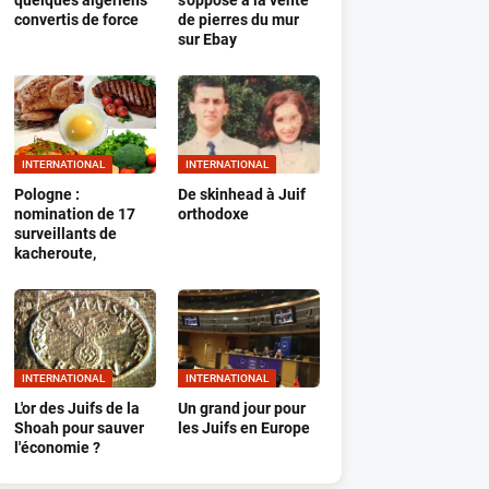
quelques algériens
s'oppose à la vente
convertis de force
de pierres du mur
sur Ebay
INTERNATIONAL
INTERNATIONAL
Pologne :
De skinhead à Juif
nomination de 17
orthodoxe
surveillants de
kacheroute,
INTERNATIONAL
INTERNATIONAL
L'or des Juifs de la
Un grand jour pour
Shoah pour sauver
les Juifs en Europe
l'économie ?