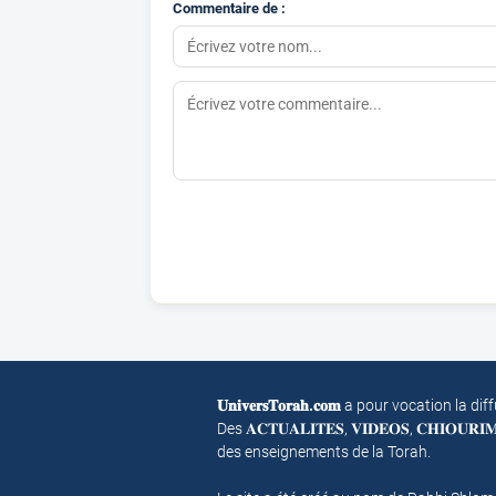
Commentaire de :
𝐔𝐧𝐢𝐯𝐞𝐫𝐬𝐓𝐨𝐫𝐚𝐡.𝐜𝐨𝐦
a pour vocation la dif
Des 𝐀𝐂𝐓𝐔𝐀𝐋𝐈𝐓𝐄𝐒, 𝐕𝐈𝐃𝐄𝐎𝐒, 𝐂𝐇𝐈𝐎𝐔𝐑
des enseignements de la Torah.