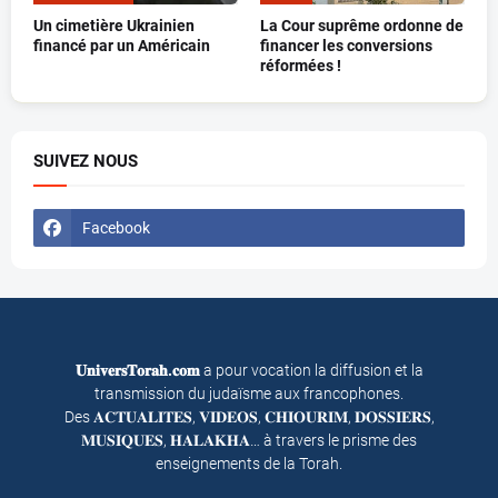
Un cimetière Ukrainien
La Cour suprême ordonne de
financé par un Américain
financer les conversions
réformées !
SUIVEZ NOUS
Facebook
𝐔𝐧𝐢𝐯𝐞𝐫𝐬𝐓𝐨𝐫𝐚𝐡.𝐜𝐨𝐦
a pour vocation la diffusion et la
transmission du judaïsme aux francophones.
Des 𝐀𝐂𝐓𝐔𝐀𝐋𝐈𝐓𝐄𝐒, 𝐕𝐈𝐃𝐄𝐎𝐒, 𝐂𝐇𝐈𝐎𝐔𝐑𝐈𝐌, 𝐃𝐎𝐒𝐒𝐈𝐄𝐑𝐒,
𝐌𝐔𝐒𝐈𝐐𝐔𝐄𝐒, 𝐇𝐀𝐋𝐀𝐊𝐇𝐀… à travers le prisme des
enseignements de la Torah.