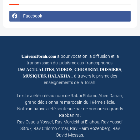
Facebook
𝐔𝐧𝐢𝐯𝐞𝐫𝐬𝐓𝐨𝐫𝐚𝐡.𝐜𝐨𝐦
a pour vocation la diffusion et la
transmission du judaïsme aux francophones.
Des 𝐀𝐂𝐓𝐔𝐀𝐋𝐈𝐓𝐄𝐒, 𝐕𝐈𝐃𝐄𝐎𝐒, 𝐂𝐇𝐈𝐎𝐔𝐑𝐈𝐌, 𝐃𝐎𝐒𝐒𝐈𝐄𝐑𝐒,
𝐌𝐔𝐒𝐈𝐐𝐔𝐄𝐒, 𝐇𝐀𝐋𝐀𝐊𝐇𝐀… à travers le prisme des
enseignements de la Torah.
Le site a été créé au nom de Rabbi Shlomo Aben Danan,
grand décisionnaire marocain du 19ème siècle.
Notre initiative a été soutenue par de nombreux grands
Rabbanim :
Rav Ovadia Yossef, Rav Mordékhaï Eliahou, Rav Yossef
Sitruk, Rav Chlomo Amar, Rav Haïm Rozenberg, Rav
David Messas.