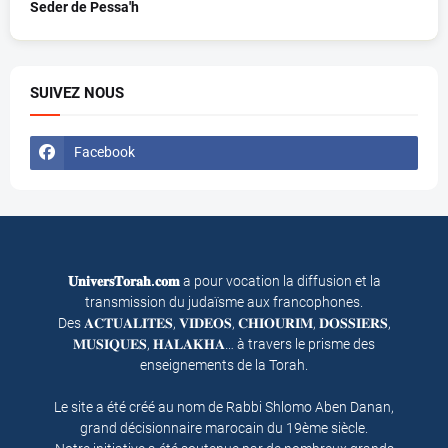
Seder de Pessa'h
SUIVEZ NOUS
Facebook
𝐔𝐧𝐢𝐯𝐞𝐫𝐬𝐓𝐨𝐫𝐚𝐡.𝐜𝐨𝐦
a pour vocation la diffusion et la
transmission du judaïsme aux francophones.
Des 𝐀𝐂𝐓𝐔𝐀𝐋𝐈𝐓𝐄𝐒, 𝐕𝐈𝐃𝐄𝐎𝐒, 𝐂𝐇𝐈𝐎𝐔𝐑𝐈𝐌, 𝐃𝐎𝐒𝐒𝐈𝐄𝐑𝐒,
𝐌𝐔𝐒𝐈𝐐𝐔𝐄𝐒, 𝐇𝐀𝐋𝐀𝐊𝐇𝐀… à travers le prisme des
enseignements de la Torah.
Le site a été créé au nom de Rabbi Shlomo Aben Danan,
grand décisionnaire marocain du 19ème siècle.