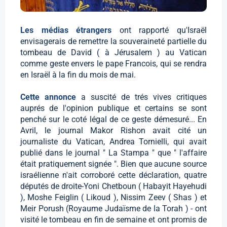
Les médias étrangers
ont rapporté qu'Israël
envisagerais de remettre la souveraineté partielle du
tombeau de David ( à Jérusalem ) au Vatican
comme geste envers le pape Francois, qui se rendra
en Israël à la fin du mois de mai.
Cette annonce
a suscité de trés vives critiques
auprés de l'opinion publique et certains se sont
penché sur le coté légal de ce geste démesuré... En
Avril, le journal Makor Rishon avait cité un
journaliste du Vatican, Andrea Tornielli, qui avait
publié dans le journal " La Stampa " que " l'affaire
était pratiquement signée ". Bien que aucune source
israélienne n'ait corroboré cette déclaration, quatre
députés de droite-Yoni Chetboun ( Habayit Hayehudi
), Moshe Feiglin ( Likoud ), Nissim Zeev ( Shas ) et
Meir Porush (Royaume Judaïsme de la Torah ) - ont
visité le tombeau en fin de semaine et ont promis de