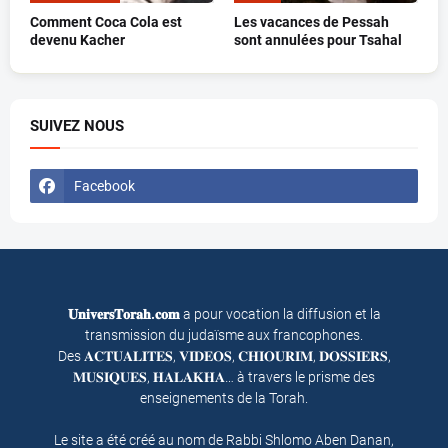
Comment Coca Cola est
Les vacances de Pessah
devenu Kacher
sont annulées pour Tsahal
SUIVEZ NOUS
Facebook
𝐔𝐧𝐢𝐯𝐞𝐫𝐬𝐓𝐨𝐫𝐚𝐡.𝐜𝐨𝐦
a pour vocation la diffusion et la
transmission du judaïsme aux francophones.
Des 𝐀𝐂𝐓𝐔𝐀𝐋𝐈𝐓𝐄𝐒, 𝐕𝐈𝐃𝐄𝐎𝐒, 𝐂𝐇𝐈𝐎𝐔𝐑𝐈𝐌, 𝐃𝐎𝐒𝐒𝐈𝐄𝐑𝐒,
𝐌𝐔𝐒𝐈𝐐𝐔𝐄𝐒, 𝐇𝐀𝐋𝐀𝐊𝐇𝐀… à travers le prisme des
enseignements de la Torah.
Le site a été créé au nom de Rabbi Shlomo Aben Danan,