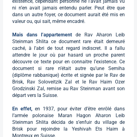
existence, cependant personne ne l’avait jamais vu
ni n’en avait jamais entendu parler. Peut être que
dans un autre foyer, ce document aurait été mis en
valeur ou, qui sait, même encadré.
Mais dans l’appartement
de Rav Aharon Leib
Steinman Shlita ce document rare était demeuré
caché, à l’abri de tout regard indiscret. Il a fallu
attendre le jour où par hasard un proche parent
découvre ce texte pour en connaitre l’existence. Ce
document si rare n’était autre qu’une Semiha
(diplôme rabbanique) écrite et signée par le Rav de
Brisk, Rav Soloveitzik Zal et le Rav Haim Ozer
Grodzinski Zal, remise au Rav Steinman avant son
départ vers la Suisse.
En effet,
en 1937, pour éviter d’être enrôlé dans
l’armée polonaise Maran Hagon Aharon Leib
Steinman Shlita décida de s’enfuir du village de
Brisk pour rejoindre la Yeshivah Ets Haim à
Montreux en Suisse.