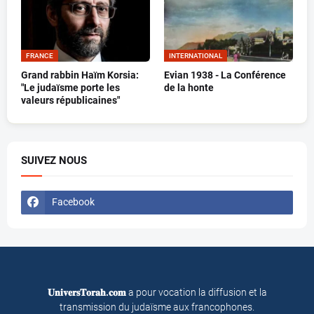
FRANCE
INTERNATIONAL
Grand rabbin Haïm Korsia:
Evian 1938 - La Conférence
"Le judaïsme porte les
de la honte
valeurs républicaines"
SUIVEZ NOUS
Facebook
𝐔𝐧𝐢𝐯𝐞𝐫𝐬𝐓𝐨𝐫𝐚𝐡.𝐜𝐨𝐦
a pour vocation la diffusion et la
transmission du judaïsme aux francophones.