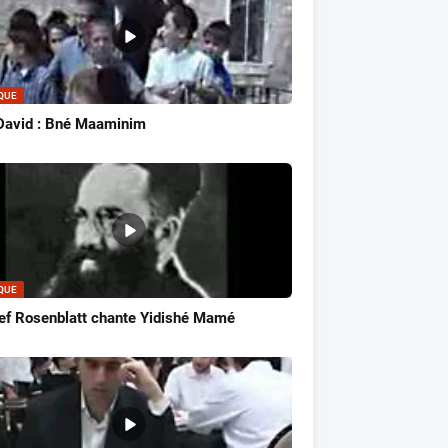
QUE
David : Bné Maaminim
QUE
ef Rosenblatt chante Yidishé Mamé