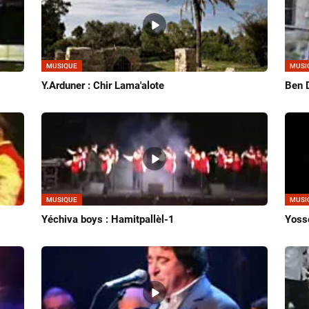
MUSIQUE
MUSI
Y.Arduner : Chir Lama'alote
Ben 
MUSIQUE
MUSI
Yéchiva boys : Hamitpallèl-1
Yoss