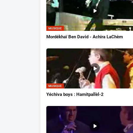
MUSIQUE
Mordékhaï Ben David - Achira LaChèm
MUSIQUE
Yéchiva boys : Hamitpallèl-2