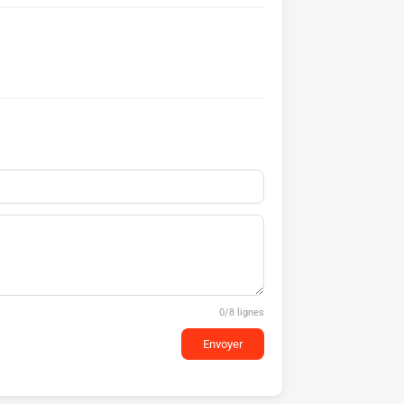
0
/8 lignes
Envoyer