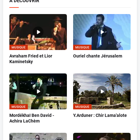
A DECOUVRIR
MUSIQUE
MUSIQUE
Avraham Fried et Lior
Ouriel chante Jérusalem
Kaminetsky
MUSIQUE
MUSIQUE
Mordékhaï Ben David -
Y.Arduner : Chir Lama'alote
Achira LaChèm