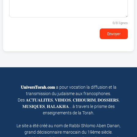
0
/8 lignes
Envoyer
𝐔𝐧𝐢𝐯𝐞𝐫𝐬𝐓𝐨𝐫𝐚𝐡.𝐜𝐨𝐦
a pour vocation la diffusion et la
transmission du judaïsme aux francophones.
Des 𝐀𝐂𝐓𝐔𝐀𝐋𝐈𝐓𝐄𝐒, 𝐕𝐈𝐃𝐄𝐎𝐒, 𝐂𝐇𝐈𝐎𝐔𝐑𝐈𝐌, 𝐃𝐎𝐒𝐒𝐈𝐄𝐑𝐒,
𝐌𝐔𝐒𝐈𝐐𝐔𝐄𝐒, 𝐇𝐀𝐋𝐀𝐊𝐇𝐀… à travers le prisme des
enseignements de la Torah.
Le site a été créé au nom de Rabbi Shlomo Aben Danan,
grand décisionnaire marocain du 19ème siècle.