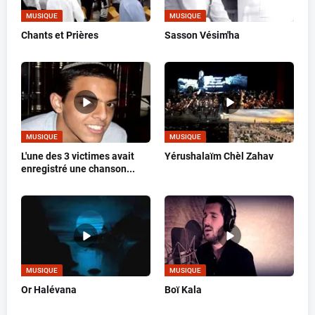
MUSIQUE
MUSIQUE
Chants et Prières
Sasson Vésim'ha
MUSIQUE
MUSIQUE
L'une des 3 victimes avait
Yérushalaïm Chèl Zahav
enregistré une chanson...
MUSIQUE
MUSIQUE
Or Halévana
Boï Kala