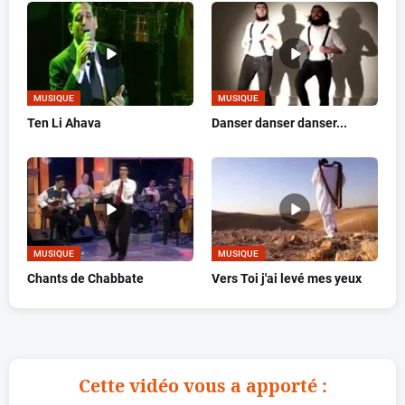
MUSIQUE
MUSIQUE
Ten Li Ahava
Danser danser danser...
MUSIQUE
MUSIQUE
Chants de Chabbate
Vers Toi j'ai levé mes yeux
Cette vidéo vous a apporté :