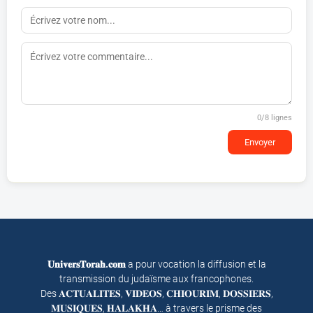
0
/8 lignes
Envoyer
𝐔𝐧𝐢𝐯𝐞𝐫𝐬𝐓𝐨𝐫𝐚𝐡.𝐜𝐨𝐦
a pour vocation la diffusion et la
transmission du judaïsme aux francophones.
Des 𝐀𝐂𝐓𝐔𝐀𝐋𝐈𝐓𝐄𝐒, 𝐕𝐈𝐃𝐄𝐎𝐒, 𝐂𝐇𝐈𝐎𝐔𝐑𝐈𝐌, 𝐃𝐎𝐒𝐒𝐈𝐄𝐑𝐒,
𝐌𝐔𝐒𝐈𝐐𝐔𝐄𝐒, 𝐇𝐀𝐋𝐀𝐊𝐇𝐀… à travers le prisme des