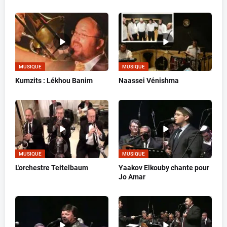
MUSIQUE
MUSIQUE
Kumzits : Lékhou Banim
Naassei Vénishma
MUSIQUE
MUSIQUE
L'orchestre Teitelbaum
Yaakov Elkouby chante pour
Jo Amar