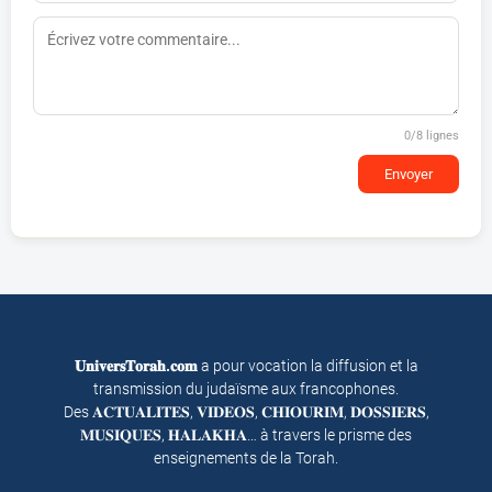
0
/8 lignes
Envoyer
𝐔𝐧𝐢𝐯𝐞𝐫𝐬𝐓𝐨𝐫𝐚𝐡.𝐜𝐨𝐦
a pour vocation la diffusion et la
transmission du judaïsme aux francophones.
Des 𝐀𝐂𝐓𝐔𝐀𝐋𝐈𝐓𝐄𝐒, 𝐕𝐈𝐃𝐄𝐎𝐒, 𝐂𝐇𝐈𝐎𝐔𝐑𝐈𝐌, 𝐃𝐎𝐒𝐒𝐈𝐄𝐑𝐒,
𝐌𝐔𝐒𝐈𝐐𝐔𝐄𝐒, 𝐇𝐀𝐋𝐀𝐊𝐇𝐀… à travers le prisme des
enseignements de la Torah.