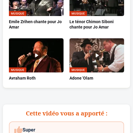
MUSIQUE
MUSIQUE
Emile Zrihen chante pour Jo
Le ténor Chimon Siboni
Amar
chante pour Jo Amar
MUSIQUE
MUSIQUE
Avraham Roth
Adone 'Olam
Cette vidéo vous a apporté :
Super