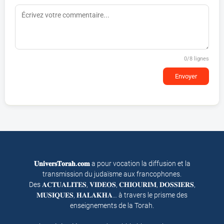
0
/8 lignes
Envoyer
𝐔𝐧𝐢𝐯𝐞𝐫𝐬𝐓𝐨𝐫𝐚𝐡.𝐜𝐨𝐦
a pour vocation la diffusion et la
transmission du judaïsme aux francophones.
Des 𝐀𝐂𝐓𝐔𝐀𝐋𝐈𝐓𝐄𝐒, 𝐕𝐈𝐃𝐄𝐎𝐒, 𝐂𝐇𝐈𝐎𝐔𝐑𝐈𝐌, 𝐃𝐎𝐒𝐒𝐈𝐄𝐑𝐒,
𝐌𝐔𝐒𝐈𝐐𝐔𝐄𝐒, 𝐇𝐀𝐋𝐀𝐊𝐇𝐀… à travers le prisme des
enseignements de la Torah.