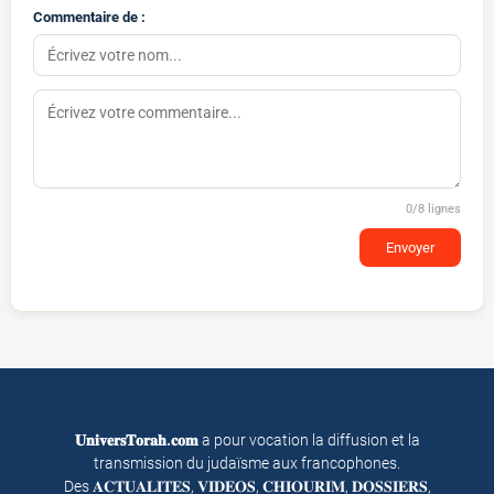
Commentaire de :
0
/8 lignes
Envoyer
𝐔𝐧𝐢𝐯𝐞𝐫𝐬𝐓𝐨𝐫𝐚𝐡.𝐜𝐨𝐦
a pour vocation la diffusion et la
transmission du judaïsme aux francophones.
Des 𝐀𝐂𝐓𝐔𝐀𝐋𝐈𝐓𝐄𝐒, 𝐕𝐈𝐃𝐄𝐎𝐒, 𝐂𝐇𝐈𝐎𝐔𝐑𝐈𝐌, 𝐃𝐎𝐒𝐒𝐈𝐄𝐑𝐒,