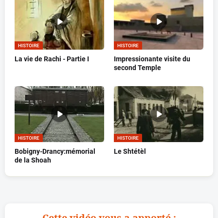
HISTOIRE
HISTOIRE
La vie de Rachi - Partie I
Impressionante visite du
second Temple
HISTOIRE
HISTOIRE
Bobigny-Drancy:mémorial
Le Shtétèl
de la Shoah
Cette vidéo vous a apporté :