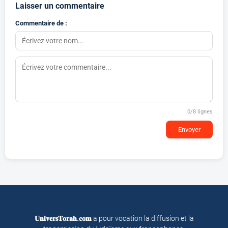
Laisser un commentaire
Commentaire de :
0
/8 lignes
Envoyer
𝐔𝐧𝐢𝐯𝐞𝐫𝐬𝐓𝐨𝐫𝐚𝐡.𝐜𝐨𝐦
a pour vocation la diffusion et la