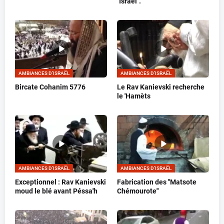
"Israël".
AMBIANCES D’ISRAËL
AMBIANCES D’ISRAËL
Bircate Cohanim 5776
Le Rav Kanievski recherche
le 'Hamèts
AMBIANCES D’ISRAËL
AMBIANCES D’ISRAËL
Exceptionnel : Rav Kanievski
Fabrication des "Matsote
moud le blé avant Péssa'h
Chémourote"