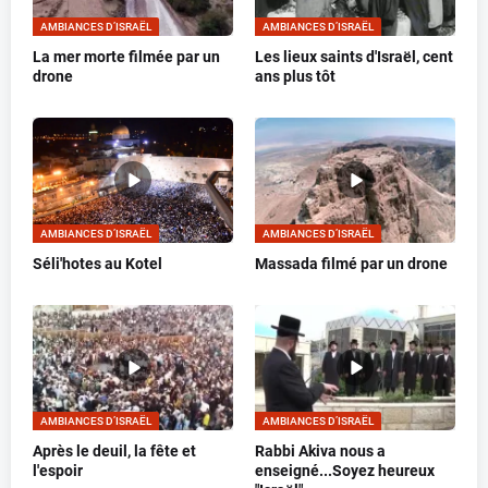
AMBIANCES D’ISRAËL
AMBIANCES D’ISRAËL
La mer morte filmée par un
Les lieux saints d'Israël, cent
drone
ans plus tôt
AMBIANCES D’ISRAËL
AMBIANCES D’ISRAËL
Séli'hotes au Kotel
Massada filmé par un drone
AMBIANCES D’ISRAËL
AMBIANCES D’ISRAËL
Après le deuil, la fête et
Rabbi Akiva nous a
l'espoir
enseigné...Soyez heureux