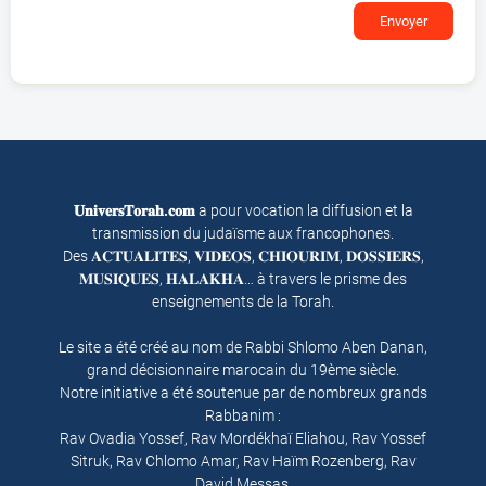
Envoyer
𝐔𝐧𝐢𝐯𝐞𝐫𝐬𝐓𝐨𝐫𝐚𝐡.𝐜𝐨𝐦
a pour vocation la diffusion et la
transmission du judaïsme aux francophones.
Des 𝐀𝐂𝐓𝐔𝐀𝐋𝐈𝐓𝐄𝐒, 𝐕𝐈𝐃𝐄𝐎𝐒, 𝐂𝐇𝐈𝐎𝐔𝐑𝐈𝐌, 𝐃𝐎𝐒𝐒𝐈𝐄𝐑𝐒,
𝐌𝐔𝐒𝐈𝐐𝐔𝐄𝐒, 𝐇𝐀𝐋𝐀𝐊𝐇𝐀… à travers le prisme des
enseignements de la Torah.
Le site a été créé au nom de Rabbi Shlomo Aben Danan,
grand décisionnaire marocain du 19ème siècle.
Notre initiative a été soutenue par de nombreux grands
Rabbanim :
Rav Ovadia Yossef, Rav Mordékhaï Eliahou, Rav Yossef
Sitruk, Rav Chlomo Amar, Rav Haïm Rozenberg, Rav
David Messas.