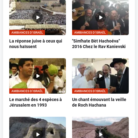
AMBIANCES D’ISRAËL
AMBIANCES D’ISRAËL
La réponse juive à ceux qui
"Sim'hate Bèt Hachoéva"
nous haïssent
2016 Chez le Rav Kanievski
AMBIANCES D’ISRAËL
AMBIANCES D’ISRAËL
Le marché des 4 espèces à
Un chant émouvant la veille
Jérusalem en 1993
de Roch Hachana