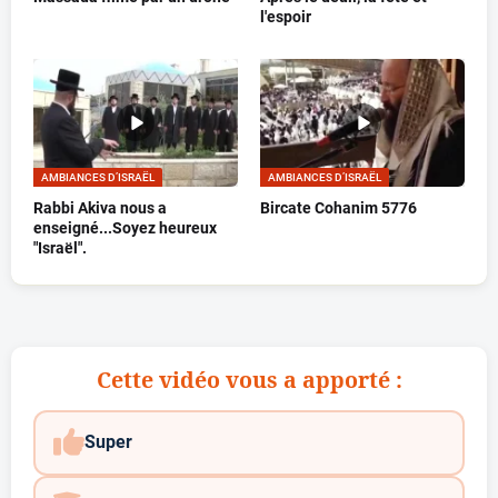
l'espoir
AMBIANCES D’ISRAËL
AMBIANCES D’ISRAËL
Rabbi Akiva nous a
Bircate Cohanim 5776
enseigné...Soyez heureux
"Israël".
Cette vidéo vous a apporté :
Super