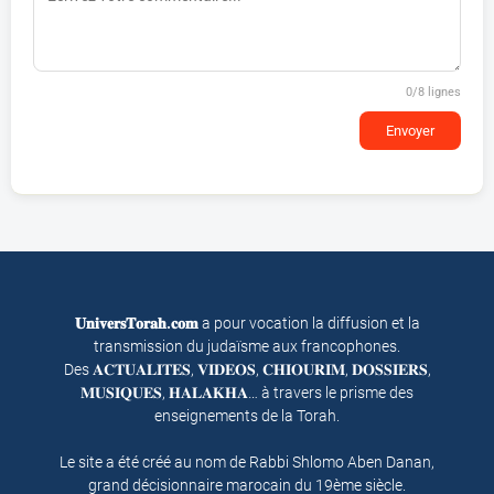
0
/8 lignes
Envoyer
𝐔𝐧𝐢𝐯𝐞𝐫𝐬𝐓𝐨𝐫𝐚𝐡.𝐜𝐨𝐦
a pour vocation la diffusion et la
transmission du judaïsme aux francophones.
Des 𝐀𝐂𝐓𝐔𝐀𝐋𝐈𝐓𝐄𝐒, 𝐕𝐈𝐃𝐄𝐎𝐒, 𝐂𝐇𝐈𝐎𝐔𝐑𝐈𝐌, 𝐃𝐎𝐒𝐒𝐈𝐄𝐑𝐒,
𝐌𝐔𝐒𝐈𝐐𝐔𝐄𝐒, 𝐇𝐀𝐋𝐀𝐊𝐇𝐀… à travers le prisme des
enseignements de la Torah.
Le site a été créé au nom de Rabbi Shlomo Aben Danan,
grand décisionnaire marocain du 19ème siècle.