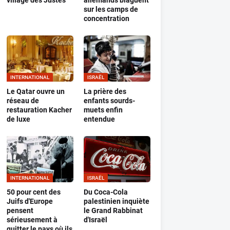
village des Justes
allemands blaguent
sur les camps de
concentration
INTERNATIONAL
ISRAËL
Le Qatar ouvre un
La prière des
réseau de
enfants sourds-
restauration Kacher
muets enfin
de luxe
entendue
INTERNATIONAL
ISRAËL
50 pour cent des
Du Coca-Cola
Juifs d'Europe
palestinien inquiète
pensent
le Grand Rabbinat
sérieusement à
d'Israël
quitter le pays où ils