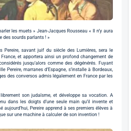
parler les muets » Jean-Jacques Rousseau « Il n’y aura
e des sourds parlants ! »
s Pereire, savant juif du siècle des Lumières, sera le
 France, et apportera ainsi un profond changement de
 considérés jusqu’alors comme des dégénérés. Fuyant
ille Pereire, marranes d’Espagne, s’installe à Bordeaux,
fuges des conversos admis légalement en France par les
 librement son judaïsme, et développe sa vocation. A
nu dans les doigts d’une seule main qu’il invente et
é aujourd’hui, Pereire apprend à ses premiers élèves à
tique sur une machine à calculer de son invention !