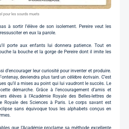
l pour les sourds muets
as à sortir l’élève de son isolement. Pereire veut les
essusciter en eux la parole.
qu’il porte aux enfants lui donnera patience. Tout en
 touche la bouche et la gorge de Pereire dont il imite les
 d’encourager leur curiosité pour inventer et produire.
Fontenay, deviendra plus tard un célèbre écrivain. C’est
es qu’il a mises au point qui lui vaudront le succès. Le
d cette démarche. Grâce à l’encouragement d’amis et
iers élèves à l’Académie Royale des Belles-lettres de
ie Royale des Sciences à Paris. Le corps savant est
éclipse sans équivoque tous les alphabets conçus en
irmes.
tables que l’Académie proclame sa méthode excellente