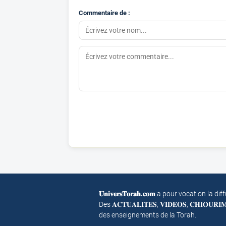
Commentaire de :
𝐔𝐧𝐢𝐯𝐞𝐫𝐬𝐓𝐨𝐫𝐚𝐡.𝐜𝐨𝐦
a pour vocation la dif
Des 𝐀𝐂𝐓𝐔𝐀𝐋𝐈𝐓𝐄𝐒, 𝐕𝐈𝐃𝐄𝐎𝐒, 𝐂𝐇𝐈𝐎𝐔𝐑
des enseignements de la Torah.