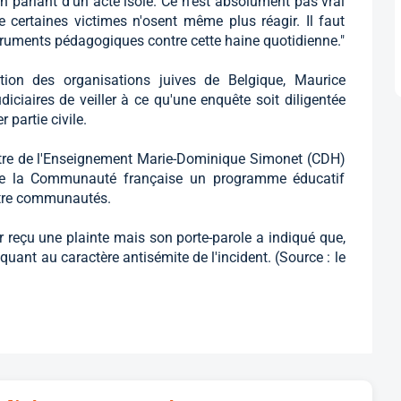
en parlant d'un acte isolé. Ce n'est absolument pas vrai
ue certaines victimes n'osent même plus réagir. Il faut
truments pédagogiques contre cette haine quotidienne."
tion des organisations juives de Belgique, Maurice
ciaires de veiller à ce qu'une enquête soit diligentée
 partie civile.
istre de l'Enseignement Marie-Dominique Simonet (CDH)
de la Communauté française un programme éducatif
entre communautés.
r reçu une plainte mais son porte-parole a indiqué que,
e quant au caractère antisémite de l'incident. (Source : le