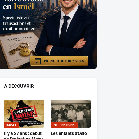
A DECOUVRIR
ISRAËL
INTERNATIONAL
Il y a 27 ans : début
Les enfants d'Oslo