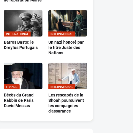
de l'opération Moïse
INTERNATIONAL
INTERNATIONAL
Barros Basto: le
Un nazi honoré par
Dreyfus Portugais
le titre Juste des
Nations
FRANCE
INTERNATIONAL
Décès du Grand
Les rescapés de la
Rabbin de Paris
Shoah poursuivent
David Messas
les compagnies
d'assurance