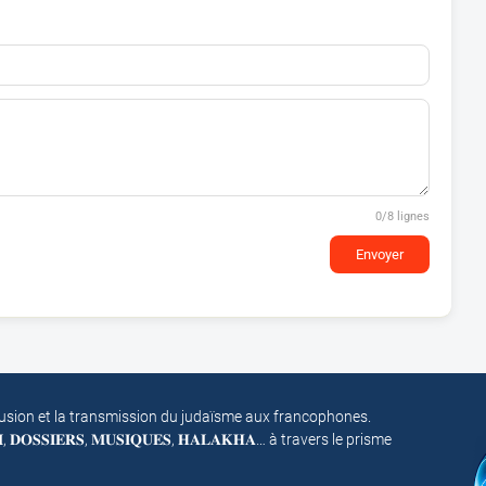
0
/8 lignes
Envoyer
fusion et la transmission du judaïsme aux francophones.
𝐌, 𝐃𝐎𝐒𝐒𝐈𝐄𝐑𝐒, 𝐌𝐔𝐒𝐈𝐐𝐔𝐄𝐒, 𝐇𝐀𝐋𝐀𝐊𝐇𝐀… à travers le prisme