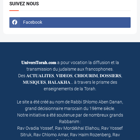
SUIVEZ NOUS
Facebook
𝐔𝐧𝐢𝐯𝐞𝐫𝐬𝐓𝐨𝐫𝐚𝐡.𝐜𝐨𝐦
a pour vocation la diffusion et la
transmission du judaïsme aux francophones.
Des 𝐀𝐂𝐓𝐔𝐀𝐋𝐈𝐓𝐄𝐒, 𝐕𝐈𝐃𝐄𝐎𝐒, 𝐂𝐇𝐈𝐎𝐔𝐑𝐈𝐌, 𝐃𝐎𝐒𝐒𝐈𝐄𝐑𝐒,
𝐌𝐔𝐒𝐈𝐐𝐔𝐄𝐒, 𝐇𝐀𝐋𝐀𝐊𝐇𝐀… à travers le prisme des
enseignements de la Torah.
Le site a été créé au nom de Rabbi Shlomo Aben Danan,
grand décisionnaire marocain du 19ème siècle.
Notre initiative a été soutenue par de nombreux grands
Rabbanim :
Rav Ovadia Yossef, Rav Mordékhaï Eliahou, Rav Yossef
Sitruk, Rav Chlomo Amar, Rav Haïm Rozenberg, Rav