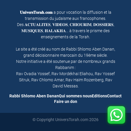
𝐔𝐧𝐢𝐯𝐞𝐫𝐬𝐓𝐨𝐫𝐚𝐡.𝐜𝐨𝐦
a pour vocation la diffusion et la
transmission du judaïsme aux francophones.
Des 𝐀𝐂𝐓𝐔𝐀𝐋𝐈𝐓𝐄𝐒, 𝐕𝐈𝐃𝐄𝐎𝐒, 𝐂𝐇𝐈𝐎𝐔𝐑𝐈𝐌, 𝐃𝐎𝐒𝐒𝐈𝐄𝐑𝐒,
𝐌𝐔𝐒𝐈𝐐𝐔𝐄𝐒, 𝐇𝐀𝐋𝐀𝐊𝐇𝐀… à travers le prisme des
enseignements de la Torah.
Le site a été créé au nom de Rabbi Shlomo Aben Danan,
grand décisionnaire marocain du 19ème siècle.
Notre initiative a été soutenue par de nombreux grands
Rabbanim :
Rav Ovadia Yossef, Rav Mordékhaï Eliahou, Rav Yossef
Sitruk, Rav Chlomo Amar, Rav Haïm Rozenberg, Rav
David Messas.
Rabbi Shlomo Aben Danan
Qui sommes nous
Editions
Contact
Faire un don
© Copyright UniversTorah.com 2026