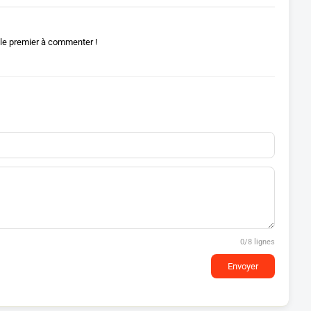
le premier à commenter !
0
/8 lignes
Envoyer