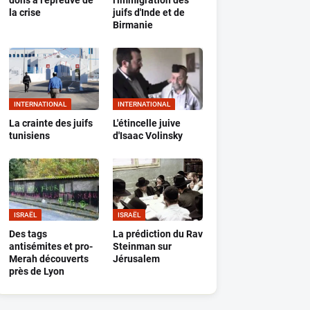
dons à l'épreuve de
l'immigration des
la crise
juifs d'Inde et de
Birmanie
INTERNATIONAL
INTERNATIONAL
La crainte des juifs
L'étincelle juive
tunisiens
d'Isaac Volinsky
ISRAËL
ISRAËL
Des tags
La prédiction du Rav
antisémites et pro-
Steinman sur
Merah découverts
Jérusalem
près de Lyon