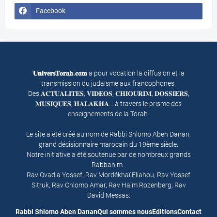
Facebook
𝐔𝐧𝐢𝐯𝐞𝐫𝐬𝐓𝐨𝐫𝐚𝐡.𝐜𝐨𝐦
a pour vocation la diffusion et la
transmission du judaïsme aux francophones.
Des 𝐀𝐂𝐓𝐔𝐀𝐋𝐈𝐓𝐄𝐒, 𝐕𝐈𝐃𝐄𝐎𝐒, 𝐂𝐇𝐈𝐎𝐔𝐑𝐈𝐌, 𝐃𝐎𝐒𝐒𝐈𝐄𝐑𝐒,
𝐌𝐔𝐒𝐈𝐐𝐔𝐄𝐒, 𝐇𝐀𝐋𝐀𝐊𝐇𝐀… à travers le prisme des
enseignements de la Torah.
Le site a été créé au nom de Rabbi Shlomo Aben Danan,
grand décisionnaire marocain du 19ème siècle.
Notre initiative a été soutenue par de nombreux grands
Rabbanim :
Rav Ovadia Yossef, Rav Mordékhaï Eliahou, Rav Yossef
Sitruk, Rav Chlomo Amar, Rav Haïm Rozenberg, Rav
David Messas.
Rabbi Shlomo Aben Danan
Qui sommes nous
Editions
Contact