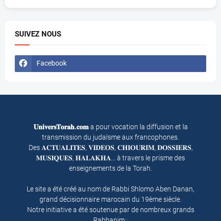
SUIVEZ NOUS
Facebook
𝐔𝐧𝐢𝐯𝐞𝐫𝐬𝐓𝐨𝐫𝐚𝐡.𝐜𝐨𝐦
a pour vocation la diffusion et la
transmission du judaïsme aux francophones.
Des 𝐀𝐂𝐓𝐔𝐀𝐋𝐈𝐓𝐄𝐒, 𝐕𝐈𝐃𝐄𝐎𝐒, 𝐂𝐇𝐈𝐎𝐔𝐑𝐈𝐌, 𝐃𝐎𝐒𝐒𝐈𝐄𝐑𝐒,
𝐌𝐔𝐒𝐈𝐐𝐔𝐄𝐒, 𝐇𝐀𝐋𝐀𝐊𝐇𝐀… à travers le prisme des
enseignements de la Torah.
Le site a été créé au nom de Rabbi Shlomo Aben Danan,
grand décisionnaire marocain du 19ème siècle.
Notre initiative a été soutenue par de nombreux grands
Rabbanim :