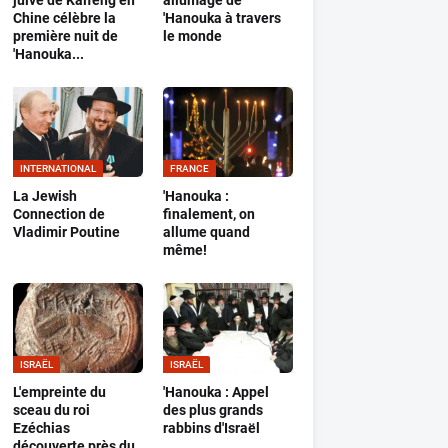
juive de Kaifeng en
allumage de
Chine célèbre la
'Hanouka à travers
première nuit de
le monde
'Hanouka...
INTERNATIONAL
FRANCE
La Jewish
'Hanouka :
Connection de
finalement, on
Vladimir Poutine
allume quand
même!
ISRAËL
ISRAËL
L'empreinte du
'Hanouka : Appel
sceau du roi
des plus grands
Ezéchias
rabbins d'Israël
découverte près du