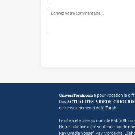
𝐔𝐧𝐢𝐯𝐞𝐫𝐬𝐓𝐨𝐫𝐚𝐡.𝐜𝐨𝐦
a pour vocation la dif
Des 𝐀𝐂𝐓𝐔𝐀𝐋𝐈𝐓𝐄𝐒, 𝐕𝐈𝐃𝐄𝐎𝐒, 𝐂𝐇𝐈𝐎𝐔𝐑
des enseignements de la Torah.
Le site a été créé au nom de Rabbi Shlo
Notre initiative a été soutenue par de 
Rav Ovadia Yossef, Rav Mordékhaï Eliah