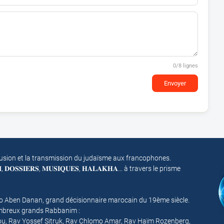
0
/8 lignes
Envoyer
fusion et la transmission du judaïsme aux francophones.
𝐌, 𝐃𝐎𝐒𝐒𝐈𝐄𝐑𝐒, 𝐌𝐔𝐒𝐈𝐐𝐔𝐄𝐒, 𝐇𝐀𝐋𝐀𝐊𝐇𝐀… à travers le prisme
mo Aben Danan, grand décisionnaire marocain du 19ème siècle.
nombreux grands Rabbanim :
ou, Rav Yossef Sitruk, Rav Chlomo Amar, Rav Haïm Rozenberg,