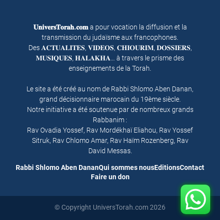
𝐔𝐧𝐢𝐯𝐞𝐫𝐬𝐓𝐨𝐫𝐚𝐡.𝐜𝐨𝐦
a pour vocation la diffusion et la
transmission du judaïsme aux francophones.
Des 𝐀𝐂𝐓𝐔𝐀𝐋𝐈𝐓𝐄𝐒, 𝐕𝐈𝐃𝐄𝐎𝐒, 𝐂𝐇𝐈𝐎𝐔𝐑𝐈𝐌, 𝐃𝐎𝐒𝐒𝐈𝐄𝐑𝐒,
𝐌𝐔𝐒𝐈𝐐𝐔𝐄𝐒, 𝐇𝐀𝐋𝐀𝐊𝐇𝐀… à travers le prisme des
enseignements de la Torah.
Le site a été créé au nom de Rabbi Shlomo Aben Danan,
grand décisionnaire marocain du 19ème siècle.
Notre initiative a été soutenue par de nombreux grands
Rabbanim :
Rav Ovadia Yossef, Rav Mordékhaï Eliahou, Rav Yossef
Sitruk, Rav Chlomo Amar, Rav Haïm Rozenberg, Rav
David Messas.
Rabbi Shlomo Aben Danan
Qui sommes nous
Editions
Contact
Faire un don
© Copyright UniversTorah.com 2026