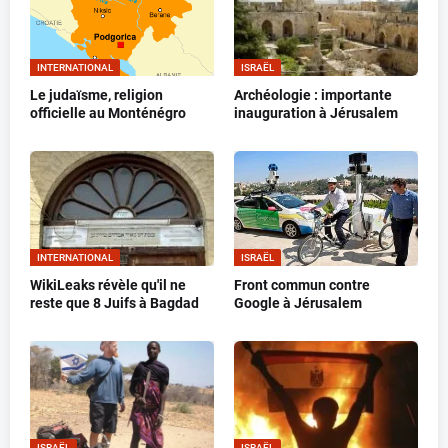
INTERNATIONAL
ISRAËL
Le judaïsme, religion
Archéologie : importante
officielle au Monténégro
inauguration à Jérusalem
INTERNATIONAL
ISRAËL
WikiLeaks révèle qu'il ne
Front commun contre
reste que 8 Juifs à Bagdad
Google à Jérusalem
ISRAËL
ISRAËL