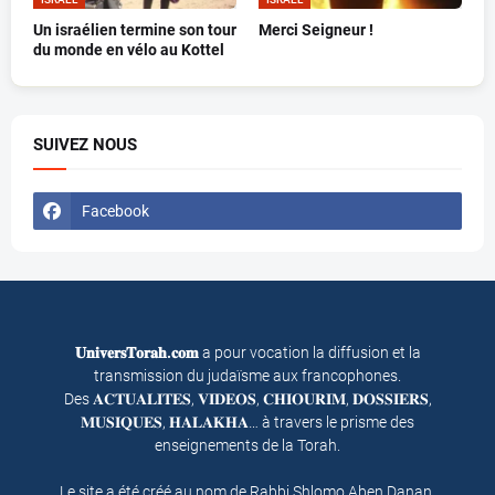
Un israélien termine son tour
Merci Seigneur !
du monde en vélo au Kottel
SUIVEZ NOUS
Facebook
𝐔𝐧𝐢𝐯𝐞𝐫𝐬𝐓𝐨𝐫𝐚𝐡.𝐜𝐨𝐦
a pour vocation la diffusion et la
transmission du judaïsme aux francophones.
Des 𝐀𝐂𝐓𝐔𝐀𝐋𝐈𝐓𝐄𝐒, 𝐕𝐈𝐃𝐄𝐎𝐒, 𝐂𝐇𝐈𝐎𝐔𝐑𝐈𝐌, 𝐃𝐎𝐒𝐒𝐈𝐄𝐑𝐒,
𝐌𝐔𝐒𝐈𝐐𝐔𝐄𝐒, 𝐇𝐀𝐋𝐀𝐊𝐇𝐀… à travers le prisme des
enseignements de la Torah.
Le site a été créé au nom de Rabbi Shlomo Aben Danan,