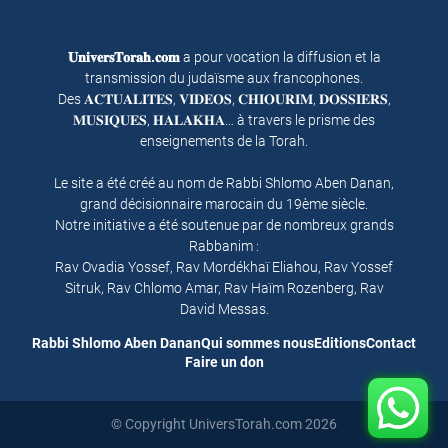
𝐔𝐧𝐢𝐯𝐞𝐫𝐬𝐓𝐨𝐫𝐚𝐡.𝐜𝐨𝐦
a pour vocation la diffusion et la
transmission du judaïsme aux francophones.
Des 𝐀𝐂𝐓𝐔𝐀𝐋𝐈𝐓𝐄𝐒, 𝐕𝐈𝐃𝐄𝐎𝐒, 𝐂𝐇𝐈𝐎𝐔𝐑𝐈𝐌, 𝐃𝐎𝐒𝐒𝐈𝐄𝐑𝐒,
𝐌𝐔𝐒𝐈𝐐𝐔𝐄𝐒, 𝐇𝐀𝐋𝐀𝐊𝐇𝐀… à travers le prisme des
enseignements de la Torah.
Le site a été créé au nom de Rabbi Shlomo Aben Danan,
grand décisionnaire marocain du 19ème siècle.
Notre initiative a été soutenue par de nombreux grands
Rabbanim :
Rav Ovadia Yossef, Rav Mordékhaï Eliahou, Rav Yossef
Sitruk, Rav Chlomo Amar, Rav Haïm Rozenberg, Rav
David Messas.
Rabbi Shlomo Aben Danan
Qui sommes nous
Editions
Contact
Faire un don
© Copyright UniversTorah.com 2026