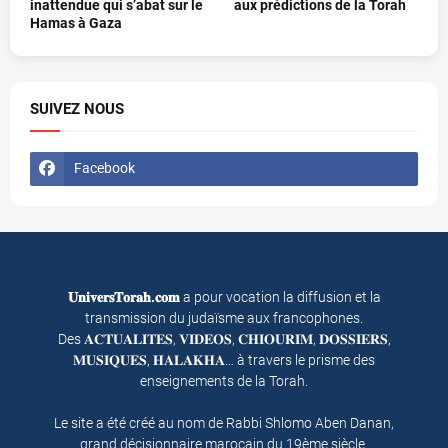
inattendue qui s’abat sur le
aux prédictions de la Torah
Hamas à Gaza
SUIVEZ NOUS
Facebook
𝐔𝐧𝐢𝐯𝐞𝐫𝐬𝐓𝐨𝐫𝐚𝐡.𝐜𝐨𝐦
a pour vocation la diffusion et la
transmission du judaïsme aux francophones.
Des 𝐀𝐂𝐓𝐔𝐀𝐋𝐈𝐓𝐄𝐒, 𝐕𝐈𝐃𝐄𝐎𝐒, 𝐂𝐇𝐈𝐎𝐔𝐑𝐈𝐌, 𝐃𝐎𝐒𝐒𝐈𝐄𝐑𝐒,
𝐌𝐔𝐒𝐈𝐐𝐔𝐄𝐒, 𝐇𝐀𝐋𝐀𝐊𝐇𝐀… à travers le prisme des
enseignements de la Torah.
Le site a été créé au nom de Rabbi Shlomo Aben Danan,
grand décisionnaire marocain du 19ème siècle.